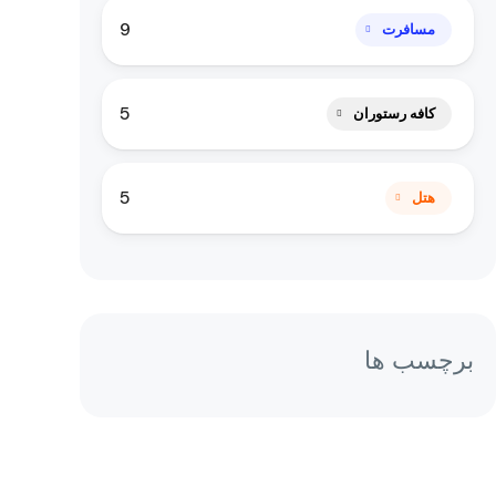
9
مسافرت
5
کافه رستوران
5
هتل
برچسب ها