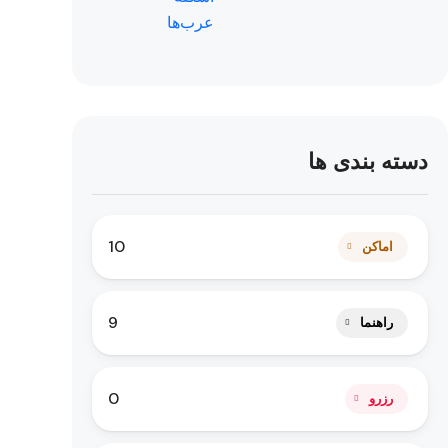
دسته بندی ها
10
اماکن
9
راهنما
0
رزرو